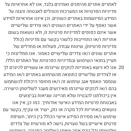
לאתרים אתרים מהימנים ואמינים בלבד, אנו לא אחראיות על
מדיניות הפרטיות או המערכות והנהלים לאבטחה והגנה על
המידע המיושמות באתרים השונים, וכן איננו אחראיות למידע
אשר נאסף על ידי האתרים השונים ו/או צדדים שלישיים
אשר אינם כפופים למדיניות פרטיות זו, ולא נושאות בשום
אחריות ו/או התחייבות כלשהי בקשר עם מדיניות (כולל
מדיניות פרטיות), שיטות עבודה, פעולות או מחדלים של
אתרים שונים ו/או צדדים שלישיים כאמור. אנו ממליצות כי
תעיין בתנאי השימוש ובמדיניות הפרטיות של האתרים הללו.
אנו לא נישא באחריות לנזקים שייגרמו או עשויים להיגרם לך
או לצדדים שלישיים כתוצאה מהשימוש באתרים ו/או המידע
שנמסר ונאסף אגב שימוש זה ו/או מחוסר היכולת להשתמש
בהם ו/או לנזקים שייגרמו מאירועים מעבר לשליטתן הישירה.
אין ביכולתנו להבטיח שלא תהיינה שגיאות בביצועים
באבטחת פרטיות המידע האישי אודותיך. כמו כן, אין אנו
נושאים באחריות לכל מקרה או נזק, ישיר או עקיף, בקשר עם
שימוש ו/או מסירת המידע אישי הכולל בין היתר, חשיפת
פרטים אישיים בשל טעויות, גישה לא מורשית של צדדים
שלישיים וכל גורם אחר שאינו בשליטה הסבירה. השימוש