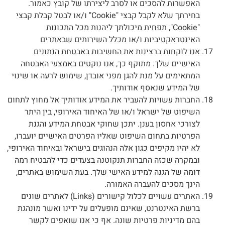
האפשרות להסכים או לסרב ליצירתו של קובץ כאמור.
בחירתך שלא לקבל קבצי "Cookie" ו/או לבטל קבלת קבצי
"Cookie", תפחית מיכולתך ליהנות מכל התכונות
האינטראקטיביות ו/או מכלל השירותים שבאתרים
אנו לוקחות ברצינות את החשיבות באבטחת הנתונים
האישיים שלך. מתוקף כך, אנו נוקטים באמצעי האבטחה
המתאימים על מנת להגן מפני אובדן, שימוש לרעה או שינוי
של המידע שנאסף אודותיך.
החברות עשויות להעביר את המידע אודותיך אל מחוץ לתחום
השיפוט של ישראל ו/או של האיחוד האירופי, בין היתר
לצורכי אחסון בענן. יתכן שחוקי אבטחת המידע והגנת
הפרטיות בתחום השיפוט שאליו הפרטים האישיים יועברו,
לא יהיו מקיפים כגון אלה הנהוגים בישראל ובאיחוד האירופי,
ובמקרה שכזה החברות תנקוטנה בצעדים כדי להבטיח רמה
דומה של הגנה למידע האישי שלך. בעת השימוש באתרים,
הינך מסכים להעברה האמורה.
האתרים עשויים לכלול קישורים (Links) לאתרים שונים
ברשת האינטרנט, שאינם מופעלים על ידינו ואשר מונהגת
בהם מדיניות פרטיות שונה. אף כי אנו שואפים לקשר