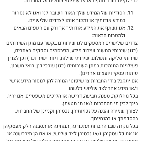
כדי לקיים חובה חוקית או צו שיפוטי שחלים על החברות.
הסודיות של המידע שלך מאוד חשובה לנו ואנו לא נסחור
במידע אודותיך או נמכור אותו לצדדים שלישיים.
אנו נשתף את המידע אודותיך אך ורק עם הגופים הבאים
ולמטרות הבאות:
צדדים שלישיים המספקים לנו שירותים בקשר עם מתן השירותים
(כגון שירותי מחשוב ועיבוד מידע, מפרסמים וספקים באתרים,
שירותי סליקה ותשלום, שירותי שילוח, דיוור ישיר וכד') וכן לצורך
פעילויות התומכות במתן השירותים (כגון עורכי דין, רואי חשבון,
פיתוח עסקי ויועצים אחרים).
אם יתקבל בידי החברות צו שיפוטי המורה להן למסור מידע אישי
ו/או מידע אחר לצד שלישי כלשהו.
בכל מחלוקת, טענה, תביעה, דרישה או הליכים משפטיים, אם יהיו,
בינך לבין מי מהחברות ו/או מי מטעמן.
לצורך שמירה והגנה על זכויותיהן, נכסיהן וקניינן של החברות.
בהסכמתך או בהנחייתך.
בכל מקרה שבו החברות תמכורנה, תמחינה או תסבנה חלק מעסקיהן
או את כל עסקיהן ו/או נכסיהן לצד שלישי, או אם הן תירכשנה או