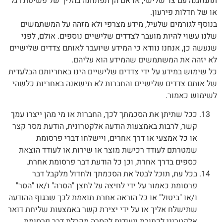
תתמזגנה עם צד שלישי, או אם הן תפתחנה בהליך של פשיטת רגל
או של חדלות פירעון.
בנוסף לגורמים שלעיל, מידע מצרפי ולא מזהה על המשתמשים
שלנו עשוי להיות מועבר לצדדים שלישיים נוספים. אולם, לפני
שנעשה כן, אנחנו נוודא כי המידע שיועבר לאותם צדדים שלישיים
לא יזהה את המשתמשים שהמידע הוא עליהם.
כל שימוש במידע על ידי צדדים שלישיים הינו באחריותם הבלעדית
של אותם צדדים שלישיים והחברות לא תישאנה באחריות כלשהי
לשימוש כאמור.
ככל שתיתן את הסכמתך לכך, החברות או מי מהן ייצרו עמך
קשר, לרבות באמצעות הודעה אלקטרונית, הודעת מסר קצר
או כל אמצעי או דרך אחרים, ויישלחו דברי פרסומת
שמטרתם לעודד רכישת מוצר או שירות או לעודד הוצאת
כספים בדרך אחרת, וכן כל הודעת דבר פרסומת אחרת.
בכל עת, תוכל לבטל את הסכמתך ולחדול מלקבל דבר
פרסומת כאמור על ידי לחיצה על לחצן "הסרה" ו/או "הסר"
ו/או "ביטול" או כל הוראה אחרת תואמת לכך שבגוף ההודעה
שתישלח אליך או על ידי יצירת קשר באמצעות שליחת דואר
אלקטרוני לכתובת ייעודית להסרה מקבלת דבר פרסומת