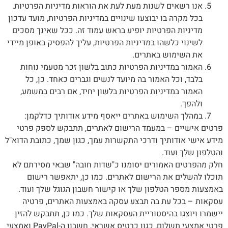
אנו רשאים לשנות מעת לעת את הוראות מדיניות הפרטיות.
בכל מקרה בו יבוצעו שינויים במדיניות הפרטיות, מועד עדכון
מדיניות הפרטיות יופיע בראש עמוד זה. ככל שאינך מסכים
לשינוי כלשהו במדיניות הפרטיות, עליך להפסיק באופן מיידי
את השימוש באתרים.
האמור במדיניות הפרטיות כתוב בלשון זכר מטעמי נוחות
בלבד, וכל האמור בה מיועד לנשים וגברים כאחד. כן, כל
האמור במדיניות הפרטיות בלשון יחיד, אם רבים במשמע,
ולהפך.
במהלך השימוש באתרים ייאסף מידע אודותיך כדלקמן:
פרטים אישיים – במעמד הרישום לאתרים, תתבקש לספק פרטי
מידע אישי אודותיך ודרכי התקשרות עמך, כגון שמך, כתובת הדוא"ל
והטלפון שלך ועוד.
חלק מהפרטים האמורים יסומנו כ"שדות חובה" שבאי מסירתם לא
תוכלו להשלים את הרישום לאתרים. כמו כן, יתאפשר רישום
באמצעות מספר הטלפון שלך או קישור חשבון הגוגל שלך ועוד.
עסקאות – בכל עת בה תבצע עסקה באמצעות האתרים, פרטיה
יישמרו ויוצגו בהיסטוריית העסקאות שלך. כמו כן, תתבקש להזין
פרטי אמצעי תשלום, כגון כרטיס אשראי, חשבון ה-PayPal ואמצעי