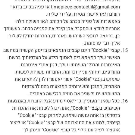
timepiece.contact.il@gmail.com או פניה בכתב בדואר
רשום ו/או אישור מסירה על ידי שליח.
באפשרות של פנייה בכתב על הכותב ו/או השולח חלה
אחריות לוודא שהמקבל אכן קיבל את הפנייה בכתב. בעשותך
כן, בהתאם לתנאי השימוש באתרים, החברות יחדלו לשלוח
אליך דבר פרסומת.
קבצי "Cookie" הינם קבצים הנמצאים בדיסק הקשיח במחשב
האישי שלך המאפשרים לאסוף מידע על העדפותיך ברשת
האינטרנט והרגלי השימוש שלך, כגון אתרי אינטרנט
מועדפים, תחומי עניין וכדומה. החברות עשויות לעשות
שימוש בקבצי "Cookie" אשר יאפשרו להן להתאים את
האתרים, התוכן והשירותים המוצעים בהם להעדפות
המשתמשים ולשפר את חווית הגלישה באתרים.
ככל שאינך מעוניין, כי ייאסף מידע אצל החברות באמצעות
השימוש בקבצי "Cookie", אתה יכול לשנות את ההגדרות
בדפדפן בו אתה עושה שימוש, למחוק קבצי "Cookie"
קיימים, למנוע את היווצרותם של קבצי "Cookie" או ליצור
אופציה לפיה עם גילוי כל קובץ "Cookie" תינתן לך