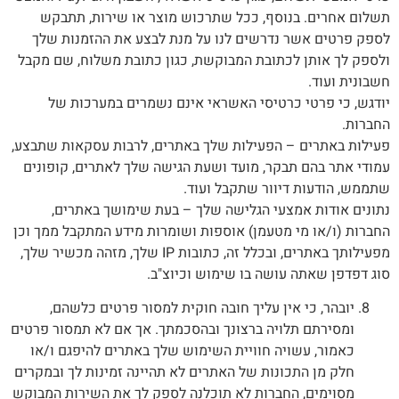
תשלום אחרים. בנוסף, ככל שתרכוש מוצר או שירות, תתבקש
לספק פרטים אשר נדרשים לנו על מנת לבצע את ההזמנות שלך
ולספק לך אותן לכתובת המבוקשת, כגון כתובת משלוח, שם מקבל
חשבונית ועוד.
יודגש, כי פרטי כרטיסי האשראי אינם נשמרים במערכות של
החברות.
פעילות באתרים – הפעילות שלך באתרים, לרבות עסקאות שתבצע,
עמודי אתר בהם תבקר, מועד ושעת הגישה שלך לאתרים, קופונים
שתממש, הודעות דיוור שתקבל ועוד.
נתונים אודות אמצעי הגלישה שלך – בעת שימושך באתרים,
החברות (ו/או מי מטעמן) אוספות ושומרות מידע המתקבל ממך וכן
מפעילותך באתרים, ובכלל זה, כתובות IP שלך, מזהה מכשיר שלך,
סוג דפדפן שאתה עושה בו שימוש וכיוצ"ב.
יובהר, כי אין עליך חובה חוקית למסור פרטים כלשהם,
ומסירתם תלויה ברצונך ובהסכמתך. אך אם לא תמסור פרטים
כאמור, עשויה חוויית השימוש שלך באתרים להיפגם ו/או
חלק מן התכונות של האתרים לא תהיינה זמינות לך ובמקרים
מסוימים, החברות לא תוכלנה לספק לך את השירות המבוקש