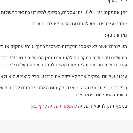
לכל הארץ
זמן אספקה: בין 1 ל-10 ימי עסקים, בכפוף למפורט בתנאי המשלוח של המוצר ולפי בחירת סוג המשלוח. מועד ביצוע ההזמנה אינו נחשב כיום עסקים כמו כן ימי שישי שבת, ערבי חג והחגים.
ייתכנו עיכובים במשלוחים עד הבית לאילת והערבה
מידע נוסף:
משלוחים אשר לא יאספו מנקודות האיסוף בתוך 5 ימי עסקים או מלוקרים בתוך 48 שעות יוחזרו למחסני החברה והלקוח יחויב בדמי משלוח נוספים בעלות של 20₪.
עונה לשליח חברת השליחויות רשאית להחזיר את המשלוח למחסני החב
עיכוב של יום עסקים אחד לא יזכה את הרוכש בכל פיצוי שהוא ולא
בכל פניה, בירור תלונה או שאלה, לקוחות האתר מוזמנים לפנות ל
בשעות הפעילות בימים א'-ה' .
בנוסף ניתן להשאיר פנייה
להשארת פנייה לחץ כאן