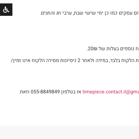
במשלוח עם שליח במקרה והלקוח אינו זמין המשלוח יחזור למחסני חברת השליחויות ויצא להפצה נוספת ביום אחר והעיכוב הוא על אחריות הלקוח בלבד, במידה ולאחר 2 ניסיונות מסירה הלקוח אינו זמין/
timepiece.contact.il@gm
או בטלפון 055-8849849 וזאת