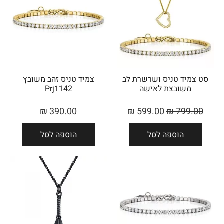
סט צמיד טניס ושרשרת לב
צמיד טניס זהב משובץ
משובצת לאישה
Prj1142
₪
390.00
₪
599.00
₪
799.00
הוספה לסל
הוספה לסל