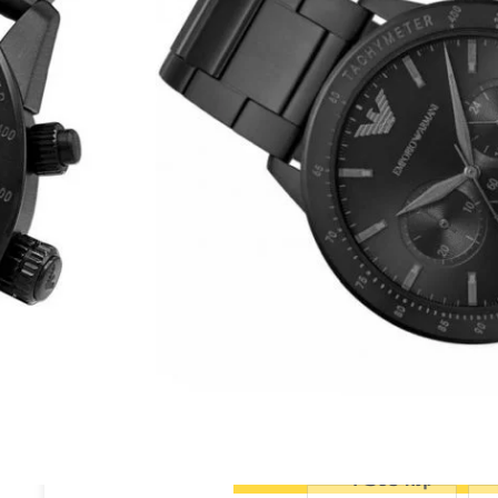
ופנה האיטלקי אמפוריו ארמני Emporio Armani
לד בצבע שחור בעל לוח שעון בצבע שחור עם תאריכון
שעון ארמני לגבר דגם AR11242 מקורי מגיע עם אחריות מורחבת, ספרון של אמפוריו
395.00
₪
1,459.00
₪
קנה עכשיו