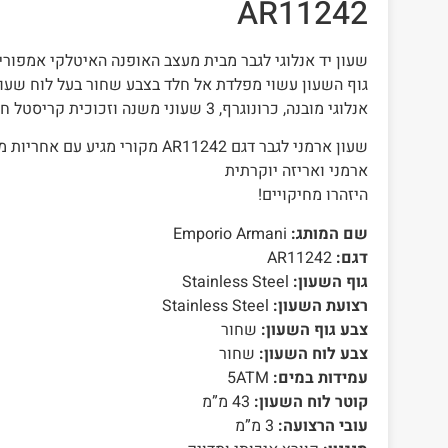
AR11242
שעון יד אנלוגי לגבר מבית מעצב האופנה האיטלקי אמפוריו ארמני rmani
גוף השעון עשוי מפלדת אל חלד בצבע שחור בעל לוח שעון
אנלוגי מובנה, כרונוגרף, 3 שעוני משנה וזכוכית קריסטל חזקה ועמידה נגד שריטות
שעון ארמני לגבר דגם AR11242 מקורי מג
ארמני ואריזה יוקרתית
היזהרו מחיקויים!
שם המותג:
Emporio Armani
דגם:
AR11242
גוף השעון:
Stainless Steel
רצועת השעון:
Stainless Steel
צבע גוף השעון:
שחור
צבע לוח השעון:
שחור
עמידות במים:
5ATM
קוטר לוח השעון:
43 מ”מ
עובי הרצועה:
3 מ”מ