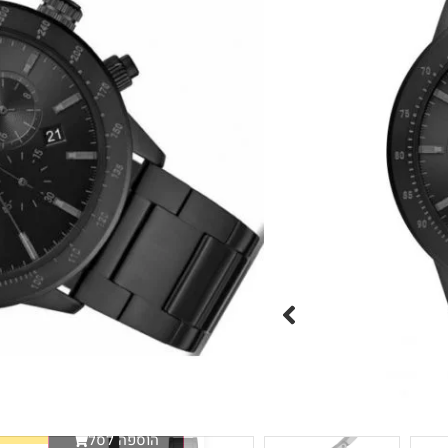
שעון יד אנלוגי לגבר מבית מעצב הא
גוף השעון עשוי מפלדת אל ח
אנלוגי מובנה, כרונוגרף, 3 שעוני משנה וזכוכית קריסטל חזקה ועמידה נגד שריטות
ארמני ואריזה יוקרתית
היזהרו מחיקויים!





מק"ט:AR11242
הוספה לסל