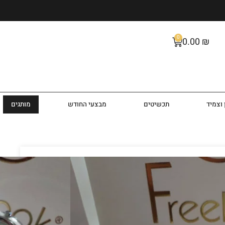
0
0.00
₪
וצמיד
תכשיטים
מבצעי החודש
מותגים
גם FL1101565
F בעיצוב קלאסי ויוקרתי
לד בצבע כסף בעל לוח שעון בצבע כסף עם אינדקסים
נרל חזקה ועמידה