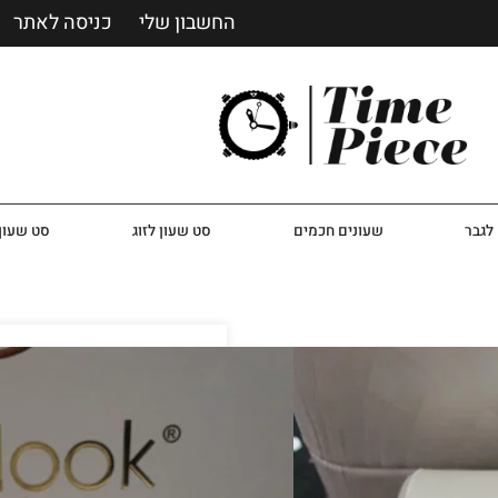
החשבון שלי
כניסה לאתר
לגבר
שעונים חכמים
סט שעון לזוג
סט שעון 
שעון יד לאישה פרילוק ד
שעון יד אנלוגי לנשים מבית המותג פרילוק reelook
גוף השעון עשוי מפלדת אל ח
עדינים בצבע כסף וזכוכית מי