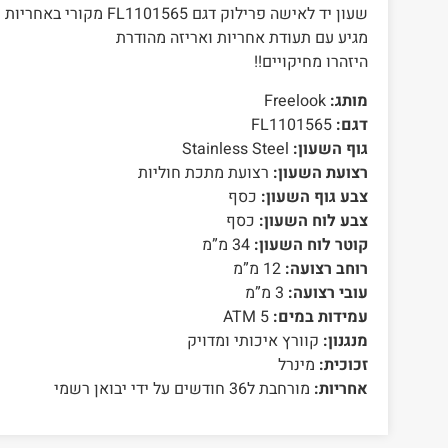
שעון יד לאישה פרילוק דגם 1565
מגיע עם תעודת אחריות ואריזה מהודרת
היזהרו מחיקויים!!
מותג:
Freelook
דגם:
FL1101565
גוף השעון:
Stainless Steel
רצועת השעון:
רצועת מתכת חוליות
צבע גוף השעון:
כסף
צבע לוח השעון:
כסף
קוטר לוח השעון:
34 מ”מ
רוחב רצועה:
12 מ”מ
עובי רצועה:
3 מ”מ
עמידות במים:
5 ATM
מנגנון:
קוורץ איכותי ומדויק
זכוכית:
מינרל
אחריות:
מורחבת ל36 חודשים על ידי יבואן רשמי