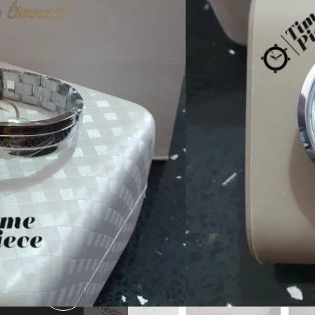
מגיע עם תעודת אחריות וארי
היזהרו מחיקויים!!





מק"ט:FL1101565