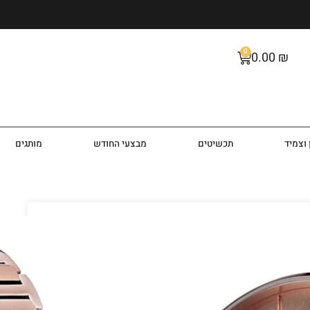
0
0.00
₪
וצמיד
תכשיטים
מבצעי החודש
מותגים
ם HB1502418