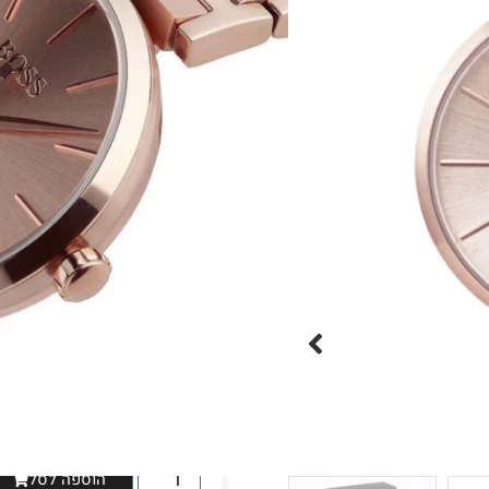
שעון יד אנלוגי לאישה מבית האופנ
גוף השעון עשוי מפלדת אל ח
אינדקסים בצבע זהב אדום וז
בוס ואריזה יוקרתית
היזהרו מחיקויים!





מק"ט:HB1502418
הוספה לסל