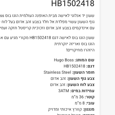
HB1502418
שעון יד אנלוגי לאישה מבית האופנה העולמית הוגו בוס Hugo Boss
גוף השעון עשוי מפלדת אל חלד בצבע זהב אדום בעל לוח 
עם אינדקסים בצבע זהב אדום וזכוכית קריסטל חזקה ועמי
שעון הוגו בוס לאישה דגם 502418
הוגו בוס ואריזה יוקרתית
היזהרו מחיקויים!
שם המותג:
Hugo Boss
דגם:
HB1502418
חומר השעון:
Stainless Steel
צבע גוף השעון:
זהב אדום
צבע לוח השעון:
זהב אדום
עמידות במים:
3ATM
קוטר:
36 מ”מ
עובי:
8 מ”מ
מנגנון:
קוורץ איכותי ומדויק