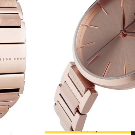
ה העולמית הוגו בוס Hugo Boss
לד בצבע זהב אדום בעל לוח שעון קלאסי בצבע זהב אדום עם
כוכית קריסטל חזקה ועמידה נגד שריטות
שעון הוגו בוס לאישה דגם HB1502418 מקורי מגיע עם אחריות מורחבת, ספרון של הוגו
425.00
₪
קנה עכשיו