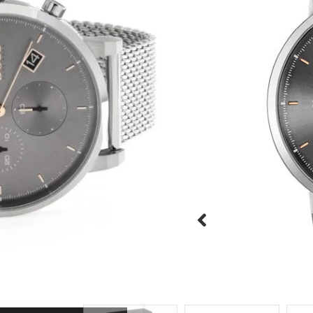
שעון יד אנלוגי לגבר מבית מותג הע
בעל 2 שעוני משנה, אינדק
חזקה ועמידה נגד שריטות
יוקרתית
היזהרו מחיקויים!





מק"ט:HB1513807