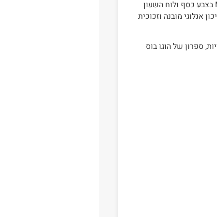
גוף השעון עשוי מפלדת אל חלד רצועת רשת בסגנון Mesh בצבע כסף ולוח השעון
ריכון אנלוגי מובנה וזכוכית
קורי מגיע עם אחריות, ספרון של הוגו בוס