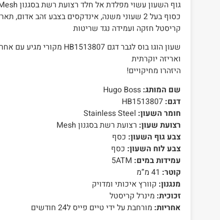
כסוף בעל 2 שעוני משנה, אינדקסים בצבע זהב אדום, תא
קריסטל חזקה ועמידה נגד שריטות
שעון הוגו בוס לגבר דגם HB1513807 מ
ואריזה יוקרתית
היזהרו מחיקויים!
שם המותג:
Hugo Boss
דגם:
HB1513807
חומר השעון:
Stainless Steel
רצועת שעון:
רצועת רשת בסגנון Mesh
צבע גוף השעון:
כסף
צבע לוח השעון:
כסף
עמידות במים:
5ATM
קוטר:
41 מ”מ
מנגנון:
קוורץ איכותי ומדויק
זכוכית:
מינרל קריסטל
אחריות:
מורחבת על ידי טיים פייס ל24 חודשים