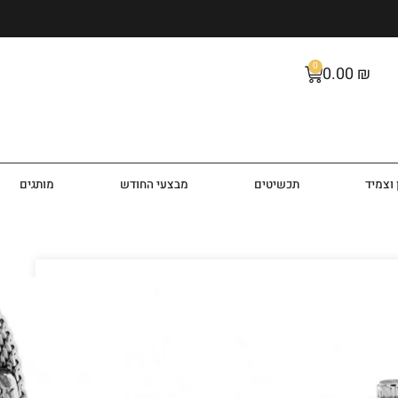
0
0.00
₪
וצמיד
תכשיטים
מבצעי החודש
מותגים
HB151380