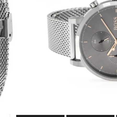
יצוב העולמי הוגו בוס Hugo Boss
גוף השעון עשוי מפלדת אל חלד רצועת רשת בסגנון Mesh בצבע כסף ולוח השעון כסוף
סים בצבע זהב אדום, תאריכון אנלוגי מובנה וזכוכית קריסטל
שעון הוגו בוס לגבר דגם HB1513807 מקורי מגיע עם אחריות, ספרון של הוגו בוס ואריזה
395.00
₪
1,230.00
₪