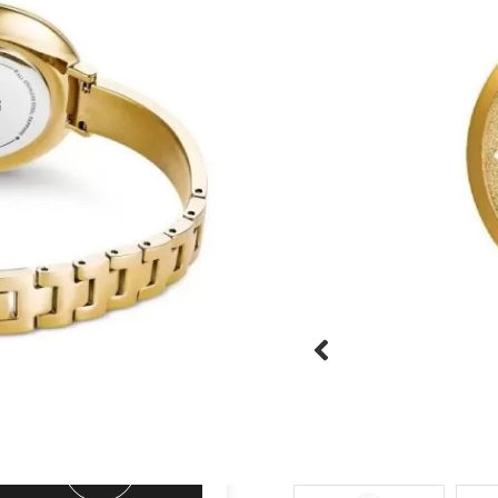
במיוחד נגד שריטות
יוקרתית עם צמיד מתנה
היזהרו מחיקויים!





מק"ט:KK2234