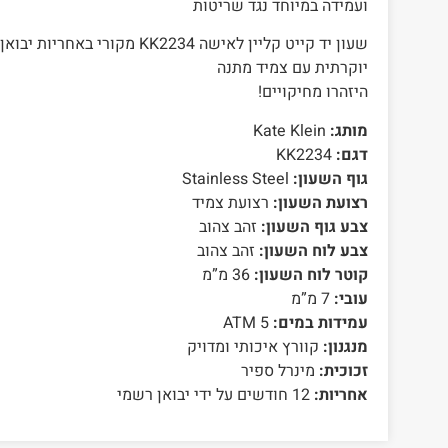
ועמידה במיוחד נגד שריטות
שעון יד קייט קליין לאישה KK2234 מ
יוקרתית עם צמיד מתנה
היזהרו מחיקויים!
מותג:
Kate Klein
דגם:
KK2234
גוף השעון:
Stainless Steel
רצועת השעון:
רצועת צמיד
צבע גוף השעון:
זהב צהוב
צבע לוח השעון:
זהב צהוב
קוטר לוח השעון:
36 מ”מ
עובי:
7 מ”מ
עמידות במים:
5 ATM
מנגנון:
קוורץ איכותי ומדויק
זכוכית:
מינרל ספיר
אחריות:
12 חודשים על ידי יבואן רשמי