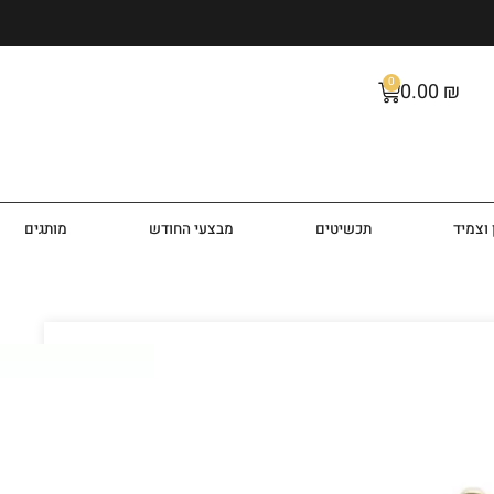
0
0.00
₪
וצמיד
תכשיטים
מבצעי החודש
מותגים
ישה KK2234
ופנה קייט קליין Kate Klein
ד בצבע זהב צהוב ורצועת צמיד דקה עם לוח שעון בצבע זהב
וגים ואינדקסים בצבע זהב צהוב וזכוכית ספיר חזקה ועמידה