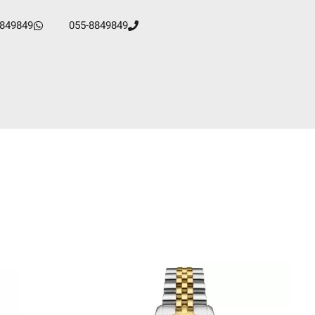
8849849
055-8849849