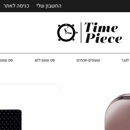
החשבון שלי
כניסה לאתר
לגבר
שעונים חכמים
סט שעון לזוג
סט שעון 
בושם ארמף לגאסי לגבר me
הבושם Legesi Homme של חברת Armaf הוא ניחוח עצי ארומטי לגברים.
תכולה:
100 מ”ל
סוג הבושם:
Eau de Parfum