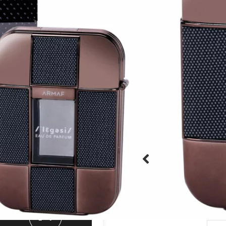
בושם מדובאי לגבר





מק"ט:50037925
הוספה לסל