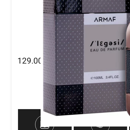
129.00
₪
250.00
₪
קנה עכשיו