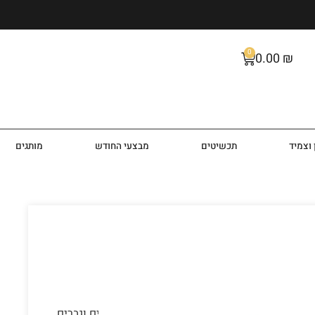
0
0.00
₪
וצמיד
תכשיטים
מבצעי החודש
מותגים
מאויז Luxuria