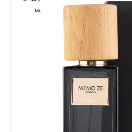
הבושם מתוך סדרה The Dark Range Collection מבית ממאויז לונדון Memoize