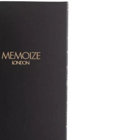
London.
תכולה:
100 מ”ל
סוג הבושם:
Extrait de Parfum





מק"ט:5060431654116