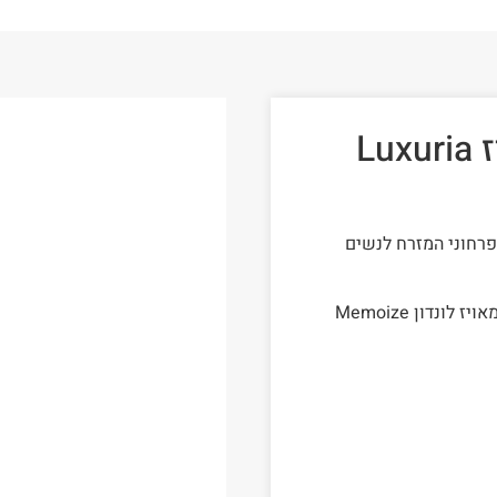
בושם נישה לוקסוריה ממאויז Luxuria
Memoize Londo הוא ניחוח פרחוני המזרח לנשים
הבושם מתוך סדרה The Dark Range Collection מבית ממאויז לונדון Memoize