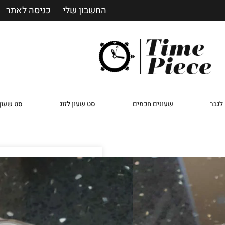
החשבון שלי
כניסה לאתר
לגבר
שעונים חכמים
סט שעון לזוג
סט שעון 
סט שעון מייקל קורס 
שעון קלאסי יוקרתי מבית מי
925
שעון יד אנלוגי מבית האופנה מייקל קורס chael Kors