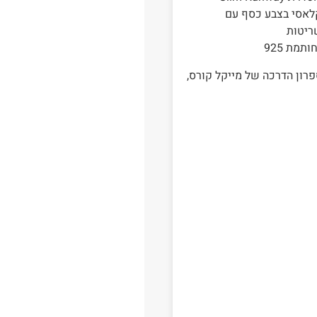
קלאסי בצבע כסף עם
ריטות
מת 925
צמיד לאישה MK3178B מגיע עם ספרון הדרכה של מייקל קורס,