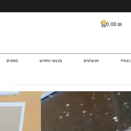
0
0.00
₪
וצמיד
תכשיטים
מבצעי החודש
מותגים
וצמיד לאישה MK3178B
יקל קורס בשילוב צמיד כדורים מהמם מכסף בעל חותמת
Mi מסדרת Slim Runway