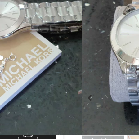
גוף השעון עשוי פלדת אל חל
בצבע כסף וזכוכית קריסטל ח
צמיד כדורים עדין בעיצוב מהמ





מק"ט:MK3178B
הוספה לסל