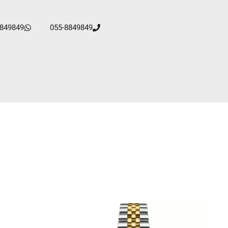
8849849
055-8849849