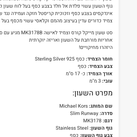
גוף השעון עשוי פלדת אל חלד בצבע כסף בעל לוח שעון 
אינדקסים בצבע כסף וזכוכית קריסטל חזקה ועמידה נגד ש
צמיד כדורים עדין בעיצוב מהמם וקלאסי עשוי מכסף בעל חות
סט שעון מייקל קורס ו
אחריות מורחבת על השעון ואריזה יוקרתית
היזהרו מחיקויים!
חומר הצמיד:
כסף Sterling Silver 925
צבע הצמיד:
כסף
אורך הצמיד:
כ- 17 ס"מ
עובי:
3 מ"מ
מפרט השעון:
שם המותג:
Michael Kors
סדרה:
Slim Runway
דגם:
MK3178
גוף השעון:
Stainless Steel
צבע גוף השעון:
כסף