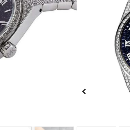
שעון יד אנלוגי לאישה מבית האופנה העול
גוף השעון עשוי פלדת אל חלד
שעון בצבע כחול עם אותיות 
ועמידה נגד שריטות
אחריות מורחבת ואריזה יוקר
היזהרו מחיקויים!





מק"ט:MK6089