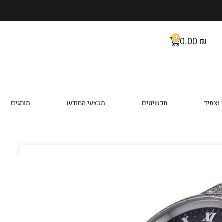
0
0.00
₪
וצמיד
תכשיטים
מבצעי החודש
מותגים
שה דגם MK6089