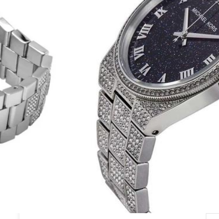
מית מייקל קורס Michael Kors בלינג Ice
 בצבע כסף עם שיבוץ אבני זירקון ברצועת השעון בעל לוח
רומיות בצבע כסף, מחוגים בצבע כסף וזכוכית קריסטל חזקה
שעון מייקל קורס ‏לאישה דגם MK6089 מקורי מגיע עם ספרון הדרכה של מייקל קורס,
תית
389.00
₪
590.00
₪