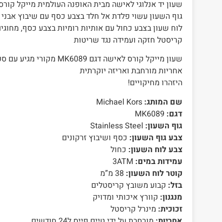
שעון יד אנלוגי לאישה מבית האופנה העולמית מייקל קורס Michael Kors בלינג ce
גוף השעון עשוי פלדת אל חלד בצבע כסף עם שיבוץ אבני ז
לוח שעון בצבע כחול עם אותיות רומיות בצבע כסף, מחוגי
קריסטל חזקה ועמידה נגד שריטות
שעון מייקל קורס ‏לאישה דגם 089
אחריות מורחבת ואריזה יוקרתית
היזהרו מחיקויים!
שם המותג:
Michael Kors
דגם:
MK6089
גוף השעון:
Stainless Steel
צבע גוף השעון:
כסף ושיבוץ זרקונים
צבע לוח השעון:
כחול
עמידות במים:
3ATM
קוטר לוח השעון:
38 מ”מ
בזל:
קבוע משובץ קריסטלים
מנגנון:
קוורץ איכותי ומדויק
זכוכית:
מינרל קריסטל
אחריות:
מורחבת על ידי טיים פייס ל24 חודשים