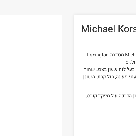
ון מייקל קורס ‏לגבר דגם Michael Kors
שעון יד אנלוגי לגברים מבית המעצב מייקל קורס Michael Kors מסדרת Lexington
ולקס
בעל לוח שעון בצבע שחור
סים בצבע זהב אדום, תאריכון אנלוגי מובנה, 3 שעוני משנה, בזל קבוע משונן
מקורי מגיע עם ספרון הדרכה של מייקל קורס,