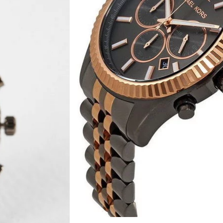
שעון יד אנלוגי לגברים מבית המעצב מייקל קורס Michael Kors מסדרת Lexington בעלת
ת הדגם המפורסם של רולקס
לד בצבע שחור עם זהב אדום בעל לוח שעון בצבע שחור עם
אינדקסים בצבע זהב אדום, תאריכון אנלוגי מובנה, 3 שעוני משנה, בזל קבוע משונן וזכוכית
יטות
שעון מייקל קורס ‏לגבר דגם MK8561 מקורי מגיע עם ספרון הדרכה של מייקל קורס,
תית