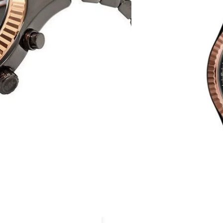
העיצוב האלגנטי שמזכירה א
גוף השעון עשוי מפלדת אל ח
קריסטל חזקה ועמידה נגד שר
אחריות מורחבת ואריזה יוקר
היזהרו מחיקויים!





מק"ט:MK8561