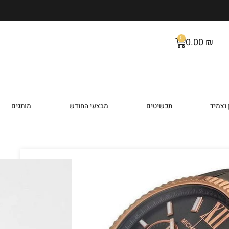
0
0.00
₪
וצמיד
תכשיטים
מבצעי החודש
מותגים
 דגם MK8561