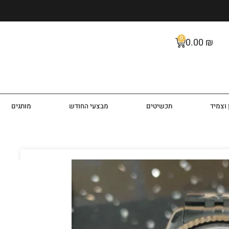
0
0.00
₪
וצמיד
תכשיטים
מבצעי החודש
מותגים
 דגם MK8605