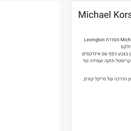
ון מייקל קורס ‏לגבר דגם Michael Kors
שעון יד אנלוגי לגברים מבית המעצב מייקל קורס Michael Kors מסדרת Lexington
ולקס
ן בצבע כסף עם אינדקסים
עוני משנה וזכוכית קריסטל חזקה ועמידה נגד
מקורי מגיע עם ספרון הדרכה של מייקל קורס,