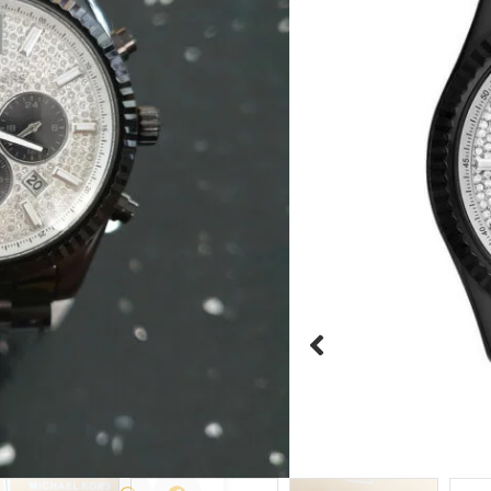
העיצוב האלגנטי שמזכירה א
גוף השעון עשוי מפלדת אל ח
שריטות
אחריות מורחבת ואריזה יוקר
היזהרו מחיקויים!





מק"ט:MK8605