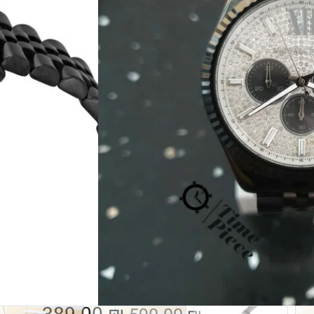
שעון יד אנלוגי לגברים מבית המעצב מייקל קורס Michael Kors מסדרת Lexington בעלת
ת הדגם המפורסם של רולקס
לד בצבע שחור בעל לוח שעון בצבע שחור עם אינדקסים
בצבע זהב צהוב, תאריכון אנלוגי מובנה, 3 שעוני משנה וזכוכית קריסטל חזקה ועמידה נגד
שעון מייקל קורס ‏לגבר דגם MK8603 מקורי מגיע עם ספרון הדרכה של מייקל קורס,
תית