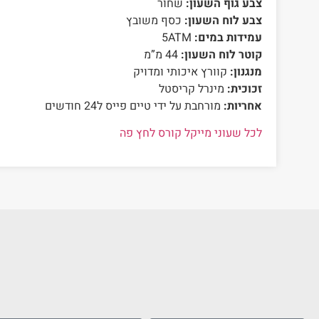
צבע גוף השעון:
שחור
צבע לוח השעון:
כסף משובץ
עמידות במים:
5ATM
קוטר לוח השעון:
44 מ”מ
מנגנון:
קוורץ איכותי ומדויק
זכוכית:
מינרל קריסטל
אחריות:
מורחבת על ידי טיים פייס ל24 חודשים
לכל שעוני מייקל קורס לחץ פה