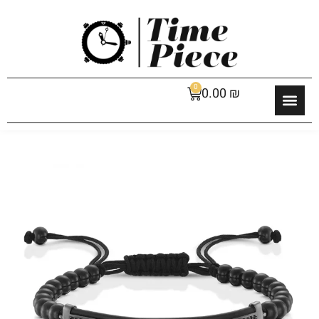
0
0.00
₪