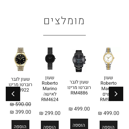
מומלצים
שעון
שעון
שעון לגבר
שעון לגבר
שעון
Roberto
Roberto
רוברטו מרינו
רוברטו מרינו
מרינ
Marino
Marino
RM8922
22
RM4886
לנשים
לאישה
RM4624
RM9305
₪
590.00
.00
₪
499.00
₪
399.00
₪
299.00
₪
499.00
הוספה
הו
הוספה
הוספה
הוספה