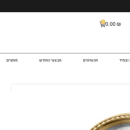
0
0.00
₪
וצמיד
תכשיטים
מבצעי החודש
מותגים
ינו RM4715
שעון יד אנלוגי לנשים מבית המותג רוברטו מרינו Roberto Marino בעיצוב יוקרתי מזכיר
לנשים