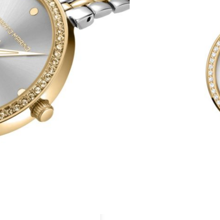
גוף השעון עשוי מפלדת אל ח
אינדקסים ומחוגים בצבע זהב 
ועמידה נגד שריטות
יוקרתית
היזהרו מחיקויים!





מק"ט:RM4715