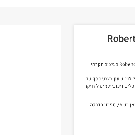
אישה רוברטו מרינו Roberto
שעון יד אנלוגי לנשים מבית המותג רוברטו מרינו Roberto Marino בעיצוב יוקרתי
ל לוח שעון בצבע כסף עם
טלים וזכוכית מינרל חזקה
רי עם אחריות יבואן רשמי, ספרון הדרכה