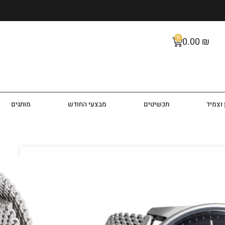
0
0.00
₪
וצמיד
תכשיטים
מבצעי החודש
מותגים
 דגם TH1791415
ופנה טומי הילפיגר Tommy Hilfiger