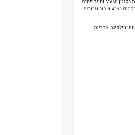
גוף השעון עשוי מפלדת אל חלד בצבע כסף עם רצועת רשת בסגנון Mesh וסוגר פטנט
עם 3 שעוני משנה, אינדקסים בצבע שחור וזכוכית
TH17914 ספרון הדרכה טומי הילפיגר, אחריות