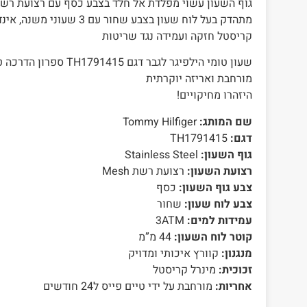
מתהדק בעל לוח שעון בצבע שחור 
קריסטל חזקה ועמידה נגד שריטות
שעון טומי הילפיגר לגבר דגם 15
מורחבת ואריזה יוקרתית
היזהרו מחיקויים!
שם המותג:
Tommy Hilfiger
דגם:
TH1791415
גוף השעון:
Stainless Steel
רצועת השעון:
רצועת רשת Mesh
צבע גוף השעון:
כסף
צבע לוח שעון:
שחור
עמידות למים:
3ATM
קוטר לוח השעון:
44 מ”מ
מנגנון:
קוורץ איכותי ומדויק
זכוכית:
מינרל קריסטל
אחריות:
מורחבת על ידי טיים פייס ל24 חודשים