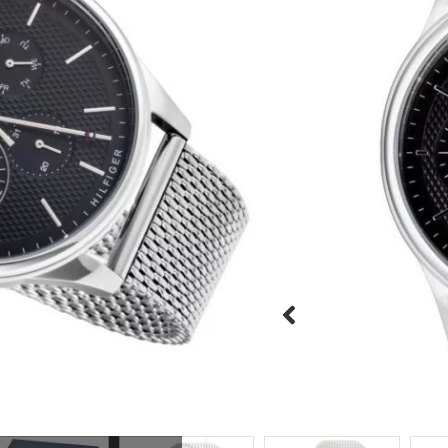
קריסטל חזקה ועמידה נגד שר
ואריזה יוקרתית
היזהרו מחיקויים!





מק"ט:TH1791415
הוספה לסל