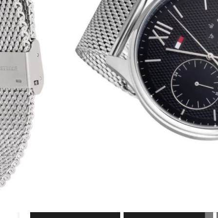
גוף השעון עשוי מפלדת אל חלד בצבע כסף עם רצועת רשת בסגנון Mesh וסוגר פטנט
מתהדק בעל לוח שעון בצבע שחור עם 3 שעוני משנה, אינדקסים בצבע שחור וזכוכית
יטות
שעון טומי הילפיגר לגבר דגם TH1791415 ספרון הדרכה טומי הילפיגר, אחריות מורחבת
390.00
₪
825.00
₪
קנה עכשיו