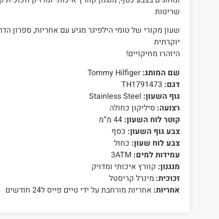
שריטות
שעון מקורי של טומי הילפיגר מגיע עם אחריות, ספרון הדר
יוקרתית
היזהרו מחיקויים!
שם המותג:
Tommy Hilfiger
דגם:
TH1791473
גוף השעון:
Stainless Steel
רצועה:
סיליקון כחולה
קוטר לוח השעון:
44 מ”מ
צבע גוף השעון:
כסף
צבע לוח שעון:
כחול
עמידות למים:
3ATM
מנגנון:
קוורץ איכותי ומדויק
זכוכית:
מינרל קריסטל
אחריות:
אחריות מורחבת על ידי טיים פייס ל24 חודשים