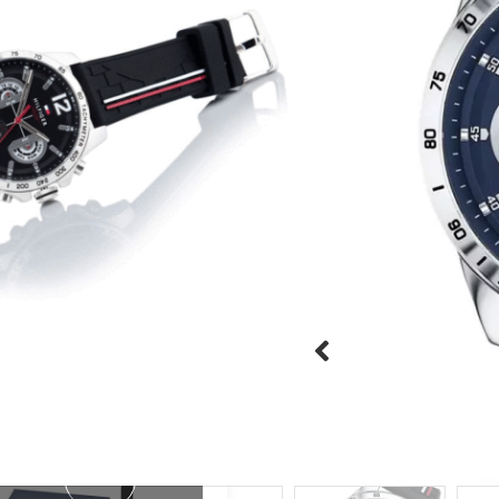
שעון יד אנלוגי לגברים מבית העיצוב 
רצועת השעון היא רצועת עשו
גוף השעון עשוי פלדת אל חל
כסף, מנגנון קוורץ איכותי ומ
שעון מקורי של טומי הילפיגר
יוקרתית
היזהרו מחיקויים!





מק"ט:TH1791473