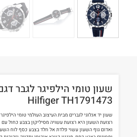
Hilfiger TH1791473
שעון יד אנלוגי לגברים מבית העיצוב העולמי טומי הילפיגר Tommy Hilfiger
רצועת השעון היא רצועת עשויה מסיליקון בצבע כחול עם 
ואדום גוף השעון עשוי פלדת אל חלד בצבע כסף לוח השעו
ומחוגים בצבע כסף, מנגנון קוורץ איכותי ומדויק וזכוכית 