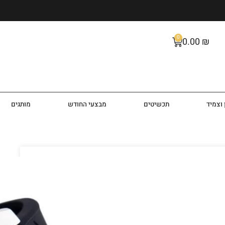
0
0.00
₪
וצמיד
תכשיטים
מבצעי החודש
מותגים
 דגם TH1791473