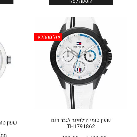
הוספה לסל
אזל מהמלאי
שעון טומי הילפיגר לגבר דגם
שעון טומי לג
TH1791862
.00