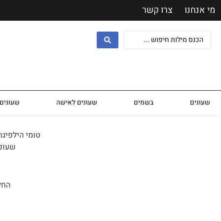
מי אנחנו
צרו קשר
שעונים
בשמים
שעונים לאישה
שעונים 
טומי הילפיגר Tommy Hilfiger הוא מותג אופנה אשר מעצב מגוון רחב של תכשיטים ושעונ
שעוני
החל