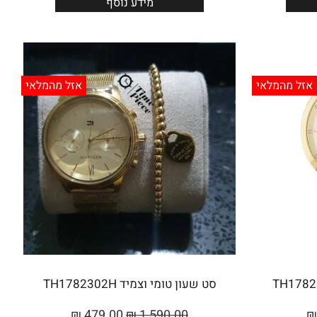
מידע נוסף
אזל מהמלאי
אזל מהמלאי
סט שעון טומי וצמיד TH1782302H
₪
479.00
₪
1,590.00
₪