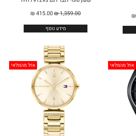
שעון טומי לגבר דגם TH1791293
₪
415.00
₪
1,359.00
₪
מידע נוסף
אזל מהמלאי
אזל מהמלאי