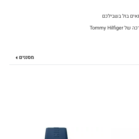
אים בול בשבילכם
כל שעוני Tommy Hilfiger אצלנו מקוריים מגיעים עם אחריות מורחבת על ידי היבואן, ספרון הדרכה של Tommy Hilfiger
מסננים