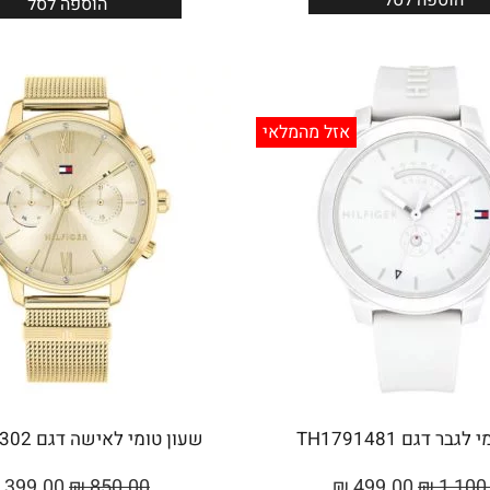
הוספה לסל
הוספה לסל
אזל מהמלאי
בר דגם TH1791481
שעון טומי לאישה דגם TH1782302
399.00
₪
850.00
₪
499.00
₪
1,100