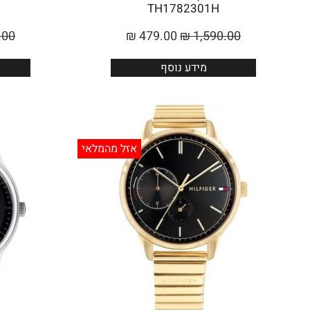
TH1782301H
.00
₪
479.00
₪
1,590.00
מידע נוסף
אזל מהמלאי