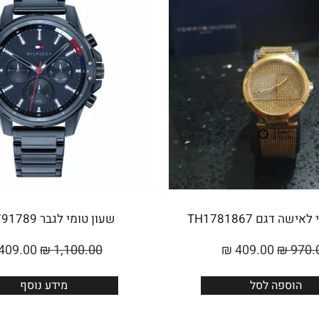
ישה דגם TH1781867
שעון טומי לגבר TH1791789
409.00
₪
1,100.00
₪
409.00
₪
970.
הוספה לסל
מידע נוסף