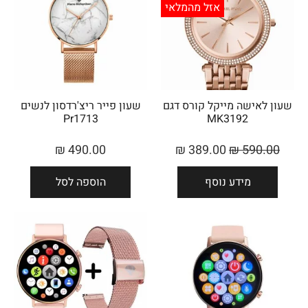
אזל מהמלאי
שעון לאישה מייקל קורס ‏דגם
שעון פייר ריצ'רדסון לנשים
Pr1713
MK3192
₪
490.00
₪
389.00
₪
590.00
מידע נוסף
הוספה לסל